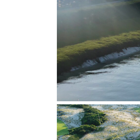
↓

원숭이 섬 이동

↓

원숭이섬 원숭이쇼 관람

↓

점심식사

↓

화란섬 이동

↓

화란섬 곰, 뱀, 코끼리 등 관람

↓

화란섬 스노쿨링 등 프리타임

↓

숙소 이동

↓

프리타임
