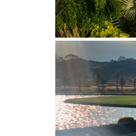
▶조식 후 차량 탑승

↓

아나비치클럽 이동

↓

식사주문, 유료 액티비티 상품 신청
↓

패들보드 이용(강습포함)

↓

액티비티 3종 진행

↓

프리타임 및 선택 액티비티 진행

↓

샤워 및 환복 후 숙소이동

↓

프리타임

3일차

▶조식 후 차량탑승
