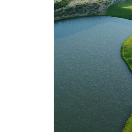
4일차

▶조식 후 체크아웃

↓

KN 골프장 이동

↓

리셉션 / 점심식사

↓

골프투어

↓

차량 탑승 

SAILING CLUB 이동

↓

프리타임

↓

공항이동

↓

출국수속