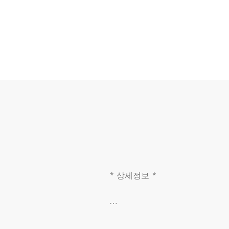
* 상세정보 * 

                               
- 여행일정 
