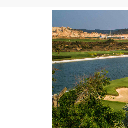
1일차 

나트랑 국제공항 도착

↓

입국 수속

↓

현지 가이드 팀 미팅

↓

KN 골프장 이동

↓

리셉션 / 점심식사

↓

골프투어

↓

숙소 이동

↓

프리타임

2일차
