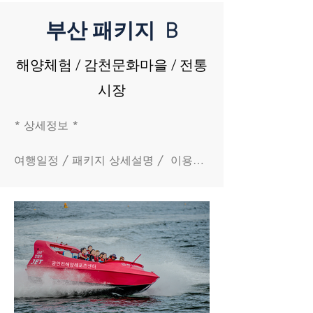
​부산 패키지 B
​해양체험 / 감천문화마을 / 전통
시장
* 상세정보 * 

여행일정 / 패키지 상세설명 /  이용약
관 

- 여행일정 

(해양체험+아일드블루 음료 교환권 > 
현지식 >감천문화마을 > 전통시장 체험 
> 현지식 > 숙소[선택] )