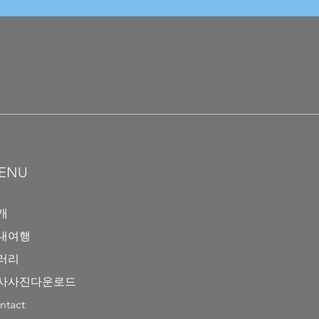
ENU
개
내여행
러리
사사진다운로드
ntact