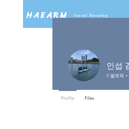
HAEARM
Travel Development Co
인섭 
0
팔로워
Profile
Files