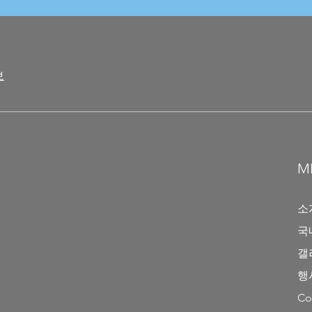
보
M
소
국
갤
행
Co