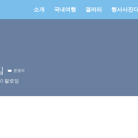
소개
국내여행
갤러리
행사사진
mpany
김
운영자
0
팔로잉