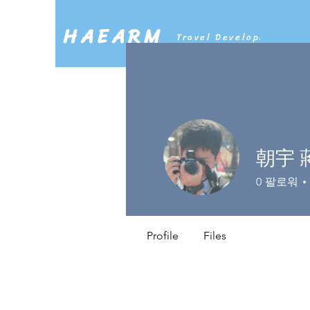
HAEARM
Travel Development Co
朝宇 
0
팔로워
Profile
Files