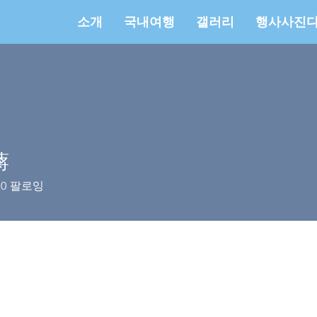
소개
국내여행
갤러리
행사사진
mpany
蔣
0
팔로잉