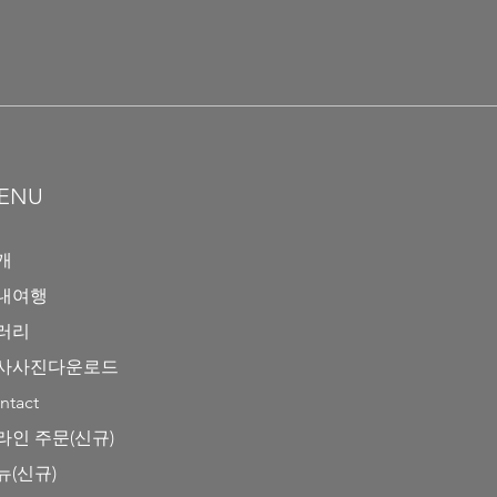
ENU
개
내여행
러리
사사진다운로드
ntact
라인 주문(신규)
뉴(신규)